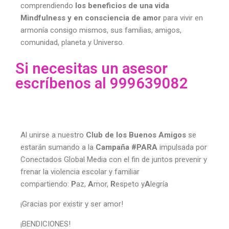
comprendiendo
los beneficios de una vida
Mindfulness y
en consciencia de amor
para vivir en
armonía consigo mismos, sus familias, amigos,
comunidad, planeta y Universo.
Si necesitas un asesor
escríbenos al 999639082
Al unirse a nuestro
Club de los Buenos Amigos
se
estarán sumando a la
Campaña #PARA
impulsada por
Conectados Global Media con el fin de juntos prevenir y
frenar la violencia escolar y familiar
compartiendo:
P
az,
A
mor,
R
espeto y
A
legría
¡Gracias por existir y ser amor!
¡BENDICIONES!