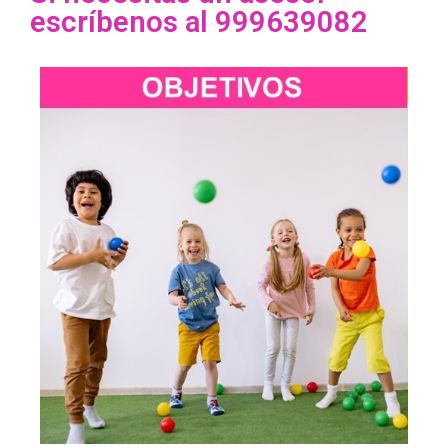
escríbenos al 999639082