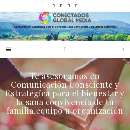
Te asesoramos en
Comunicación Consciente y
Estratégica para el bienestar y
la sana convivencia de tu
familia,equipo u organización